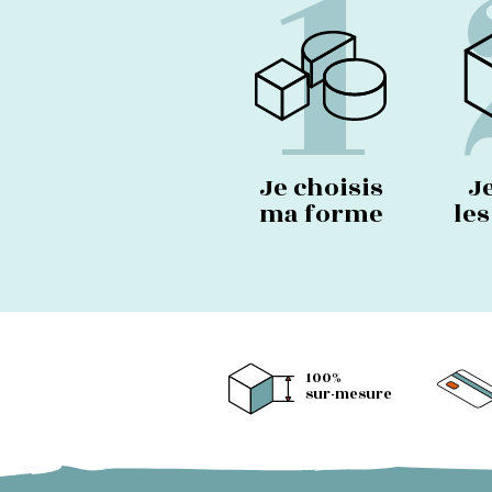
1
Je choisis
J
ma forme
le
100%
sur-mesure