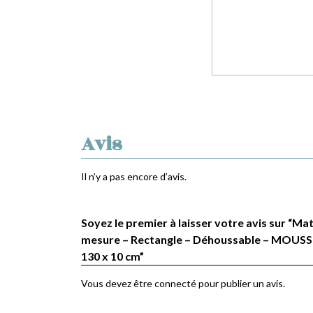
Avis
Il n’y a pas encore d’avis.
Soyez le premier à laisser votre avis sur “Ma
mesure – Rectangle – Déhoussable – MOUSSE
130 x 10 cm”
Vous devez être
connecté
pour publier un avis.