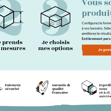
2
3
Vous s
produi
Configurez la form
à vos besoins. Séle
améliorez le résult
Entièrement pers
e prends
Je choisis
s mesures
mes options
Je per
Paiement
Garantie &
Expédi
sécurisé
qualité
sous
française
10 à 15
ouvrés