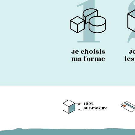
1
Je choisis
J
ma forme
le
100%
sur-mesure