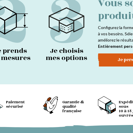
2
3
Vous s
produi
Configurez la form
à vos besoins. Séle
améliorez le résult
Entièrement pers
e prends
Je choisis
s mesures
mes options
Je per
Paiement
Garantie &
Expédi
sécurisé
qualité
sous
française
10 à 15
ouvrés