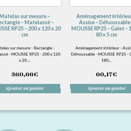
Matelas sur mesure –
Aménagement intérieu
ectangle – Matelassé –
Assise – Déhoussable
SE RP25 – 200 x 120 x 20
MOUSSE RP25 – Galet – 1
cm
80 x 5 cm
telas sur mesure - Rectangle -
Aménagement intérieur - Assi
assé - MOUSSE RP25 - 200 x 120
Déhoussable - MOUSSE RP25 - G
x 20 ...
180...
360,66
€
60,17
€
Ajouter au panier
Ajouter au panier