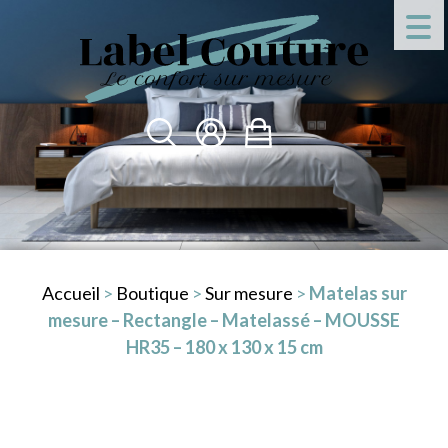
Accueil
>
Boutique
>
Sur mesure
>
Matelas sur
mesure – Rectangle – Matelassé – MOUSSE
HR35 – 180 x 130 x 15 cm