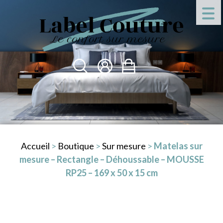
Accueil
>
Boutique
>
Sur mesure
>
Matelas sur
mesure – Rectangle – Déhoussable – MOUSSE
RP25 – 169 x 50 x 15 cm