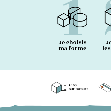
1
Je choisis
J
ma forme
le
100%
sur-mesure