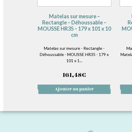
Matelas sur mesure –
Rectangle – Déhoussable –
R
MOUSSE HR35 – 179 x 101 x 10
MOU
cm
Matelas sur mesure - Rectangle -
Ma
Déhoussable - MOUSSE HR35 - 179 x
Matel
101 x 1...
161,48
€
Ajouter au panier