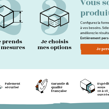
2
3
Vous s
produi
Configurez la form
à vos besoins. Séle
améliorez le résult
Entièrement pers
e prends
Je choisis
s mesures
mes options
Je per
Paiement
Garantie &
Expédi
sécurisé
qualité
sous
française
10 à 15
ouvrés