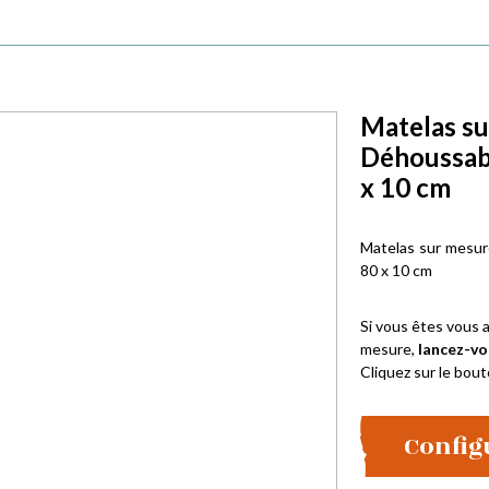
Matelas su
Déhoussab
x 10 cm
Matelas sur mesur
80 x 10 cm
Si vous êtes vous a
mesure,
lancez-vo
Cliquez sur le bout
Config