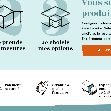
2
3
Vous s
produi
Configurez la form
à vos besoins. Séle
améliorez le résult
Entièrement pers
e prends
Je choisis
s mesures
mes options
Je per
Paiement
Garantie &
Expédi
sécurisé
qualité
sous
française
10 à 15
ouvrés