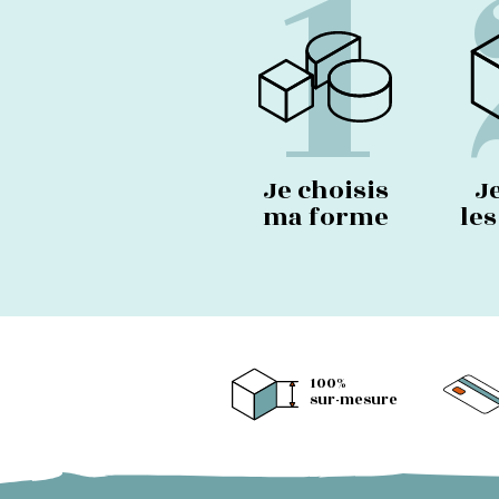
1
Je choisis
J
ma forme
le
100%
sur-mesure