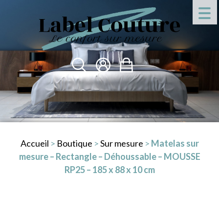
Accueil
>
Boutique
>
Sur mesure
>
Matelas sur
mesure – Rectangle – Déhoussable – MOUSSE
RP25 – 185 x 88 x 10 cm