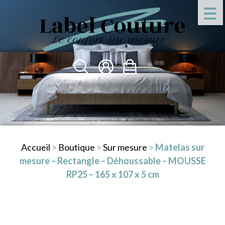
Accueil
>
Boutique
>
Sur mesure
>
Matelas sur
mesure – Rectangle – Déhoussable – MOUSSE
RP25 – 165 x 107 x 5 cm