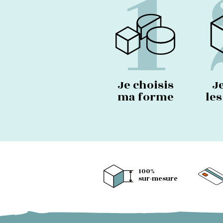
1
Je choisis
J
ma forme
le
100%
sur-mesure