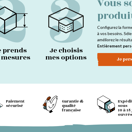
2
3
Vous s
produi
Configurez la form
à vos besoins. Séle
améliorez le résult
Entièrement pers
e prends
Je choisis
s mesures
mes options
Je per
Paiement
Garantie &
Expédi
sécurisé
qualité
sous
française
10 à 15
ouvrés