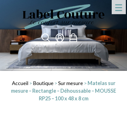
Accueil
>
Boutique
>
Sur mesure
>
Matelas sur
mesure – Rectangle – Déhoussable – MOUSSE
RP25 – 100 x 48 x 8 cm