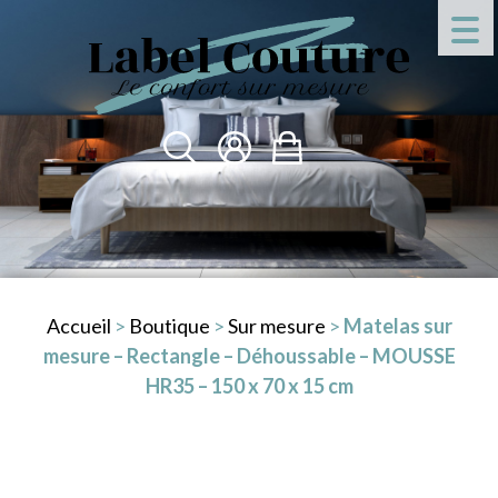
Accueil
>
Boutique
>
Sur mesure
>
Matelas sur
mesure – Rectangle – Déhoussable – MOUSSE
HR35 – 150 x 70 x 15 cm