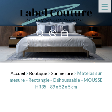
Accueil
>
Boutique
>
Sur mesure
>
Matelas sur
mesure – Rectangle – Déhoussable – MOUSSE
HR35 – 89 x 52 x 5 cm