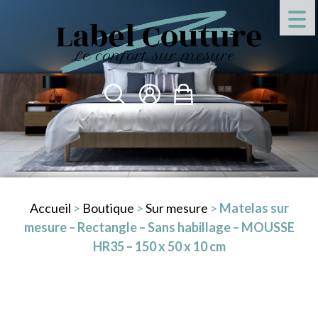
Accueil
>
Boutique
>
Sur mesure
>
Matelas sur
mesure – Rectangle – Sans habillage – MOUSSE
HR35 – 150 x 50 x 10 cm