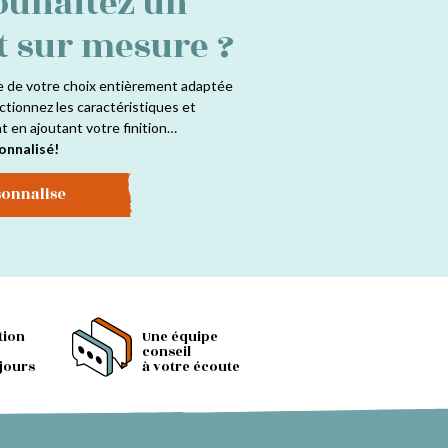
ouhaitez un
t sur mesure ?
e de votre choix entièrement adaptée
ctionnez les caractéristiques et
at en ajoutant votre finition…
onnalisé!
sonnalise
tion
Une équipe
conseil
 jours
à votre écoute