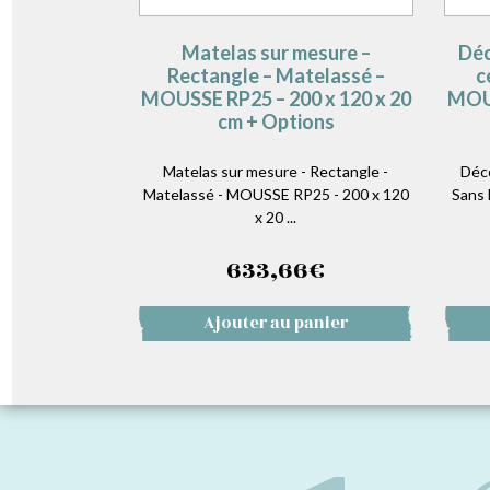
Matelas sur mesure –
Déc
Rectangle – Matelassé –
c
MOUSSE RP25 – 200 x 120 x 20
MOUS
cm + Options
Matelas sur mesure - Rectangle -
Déc
Matelassé - MOUSSE RP25 - 200 x 120
Sans 
x 20 ...
633,66
€
Ajouter au panier