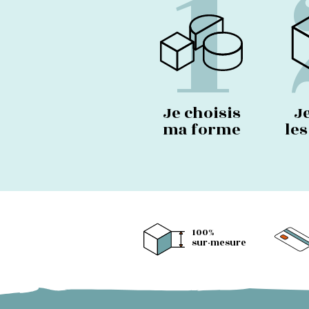
1
Je choisis
J
ma forme
le
100%
sur-mesure