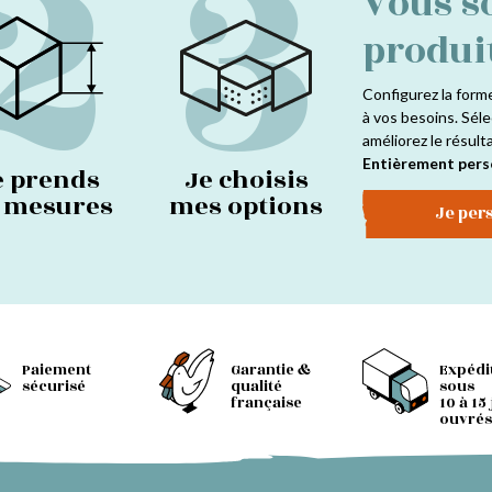
2
3
Vous s
produi
Configurez la form
à vos besoins. Séle
améliorez le résult
Entièrement pers
e prends
Je choisis
s mesures
mes options
Je per
Paiement
Garantie &
Expédi
sécurisé
qualité
sous
française
10 à 15
ouvrés