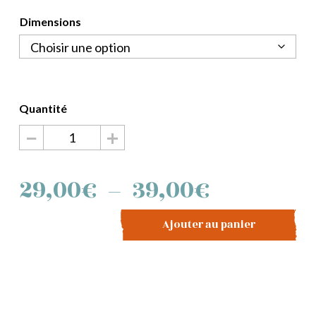
Dimensions
−
+
quantité
de
Alèse
Plage
29,00
€
–
39,00
€
éponge
standard
de
Ajouter au panier
prix :
29,00€